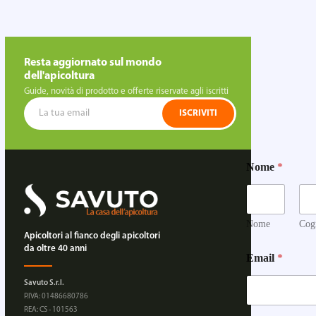
Resta aggiornato sul mondo
dell'apicoltura
Guide, novità di prodotto e offerte riservate agli iscritti
ISCRIVITI
Nome
*
Nome
Cog
Apicoltori al fianco degli apicoltori
da oltre 40 anni
Email
*
Savuto S.r.l.
P.IVA: 01486680786
REA: CS - 101563