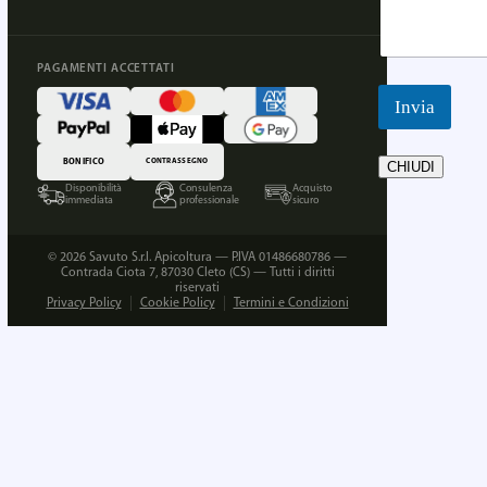
PAGAMENTI ACCETTATI
Invia
BONIFICO
CONTRASSEGNO
CHIUDI
Disponibilità
Consulenza
Acquisto
immediata
professionale
sicuro
© 2026 Savuto S.r.l. Apicoltura — P.IVA 01486680786 —
Contrada Ciota 7, 87030 Cleto (CS) — Tutti i diritti
riservati
Privacy Policy
Cookie Policy
Termini e Condizioni