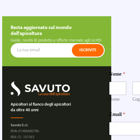
Resta aggiornato sul mondo
dell'apicoltura
Guide, novità di prodotto e offerte riservate agli iscritti
ISCRIVITI
Nome
*
Nome
Cog
Apicoltori al fianco degli apicoltori
da oltre 40 anni
Email
*
Savuto S.r.l.
P.IVA: 01486680786
REA: CS - 101563