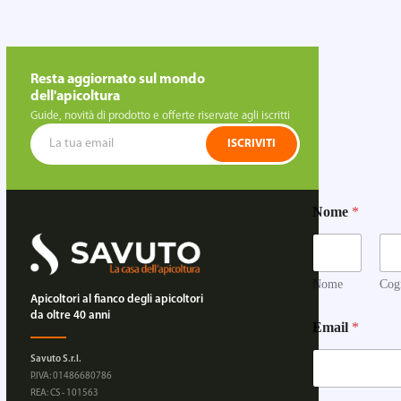
Resta aggiornato sul mondo
dell'apicoltura
Guide, novità di prodotto e offerte riservate agli iscritti
ISCRIVITI
Nome
*
Nome
Cog
Apicoltori al fianco degli apicoltori
da oltre 40 anni
Email
*
Savuto S.r.l.
P.IVA: 01486680786
REA: CS - 101563