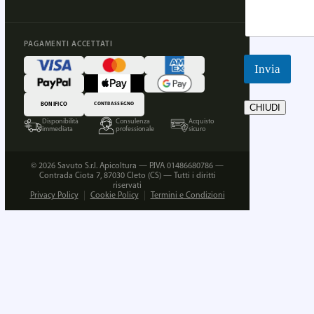
PAGAMENTI ACCETTATI
Invia
BONIFICO
CONTRASSEGNO
CHIUDI
Disponibilità
Consulenza
Acquisto
immediata
professionale
sicuro
© 2026 Savuto S.r.l. Apicoltura — P.IVA 01486680786 —
Contrada Ciota 7, 87030 Cleto (CS) — Tutti i diritti
riservati
Privacy Policy
Cookie Policy
Termini e Condizioni