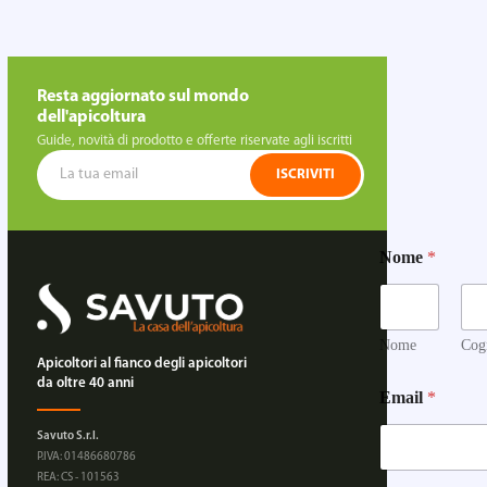
Resta aggiornato sul mondo
dell'apicoltura
Guide, novità di prodotto e offerte riservate agli iscritti
ISCRIVITI
Nome
*
Nome
Cog
Apicoltori al fianco degli apicoltori
N
da oltre 40 anni
Email
*
o
m
Savuto S.r.l.
e
P.IVA: 01486680786
N
REA: CS - 101563
o