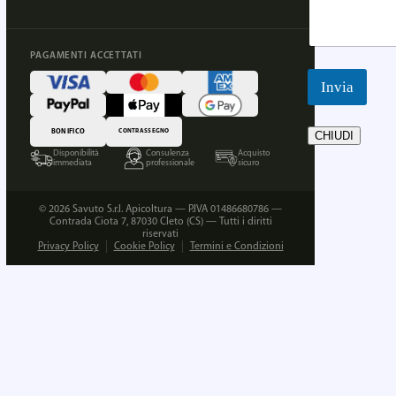
PAGAMENTI ACCETTATI
Invia
BONIFICO
CONTRASSEGNO
CHIUDI
Disponibilità
Consulenza
Acquisto
immediata
professionale
sicuro
© 2026 Savuto S.r.l. Apicoltura — P.IVA 01486680786 —
Contrada Ciota 7, 87030 Cleto (CS) — Tutti i diritti
riservati
Privacy Policy
Cookie Policy
Termini e Condizioni