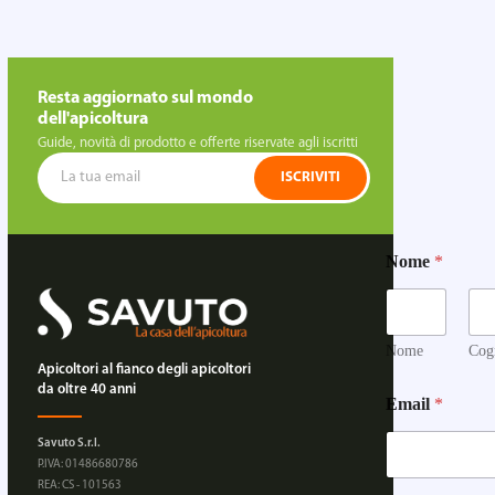
Resta aggiornato sul mondo
dell'apicoltura
Guide, novità di prodotto e offerte riservate agli iscritti
ISCRIVITI
Nome
*
Nome
Cog
Apicoltori al fianco degli apicoltori
da oltre 40 anni
Email
*
Savuto S.r.l.
P.IVA: 01486680786
REA: CS - 101563