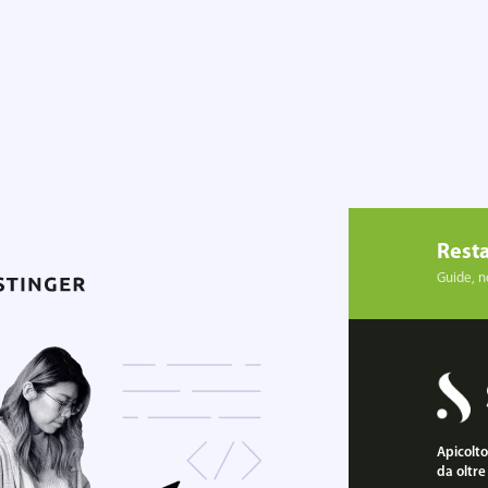
Resta
Guide, no
Apicoltor
da oltre