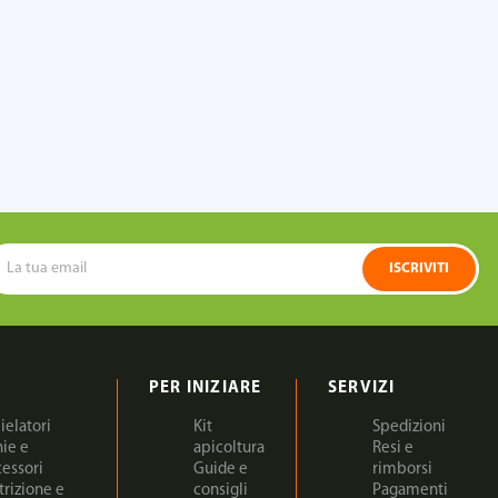
ISCRIVITI
PER INIZIARE
SERVIZI
ielatori
Kit
Spedizioni
nie e
apicoltura
Resi e
cessori
Guide e
rimborsi
trizione e
consigli
Pagamenti