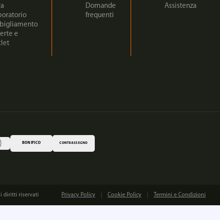
ra
Domande
Assistenza
boratorio
frequenti
bigliamento
erte e
let
BONIFICO
CONTRASSEGNO
iritti riservati
Privacy Policy
Cookie Policy
Termini e Condizioni