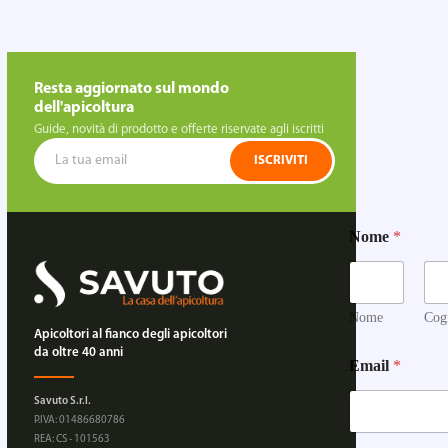
Resta aggiornato sul mondo
dell'apicoltura
Guide, novità di prodotto e offerte riservate agli iscritti
ISCRIVITI
M
Nome
*
e
s
s
a
g
Nome
Cog
g
Apicoltori al fianco degli apicoltori
i
da oltre 40 anni
Email
*
o
Q
Savuto S.r.l.
u
P.IVA: 01486680786
a
REA: CS - 101563