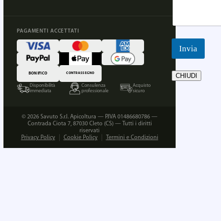
PAGAMENTI ACCETTATI
Invia
BONIFICO
CONTRASSEGNO
CHIUDI
Disponibilità
Consulenza
Acquisto
immediata
professionale
sicuro
© 2026 Savuto S.r.l. Apicoltura — P.IVA 01486680786 —
Contrada Ciota 7, 87030 Cleto (CS) — Tutti i diritti
riservati
Privacy Policy
Cookie Policy
Termini e Condizioni