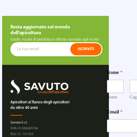
Resta aggiornato sul mondo
dell'apicoltura
Guide, novità di prodotto e offerte riservate agli iscritti
ISCRIVITI
Nome
*
Nome
Cog
Apicoltori al fianco degli apicoltori
da oltre 40 anni
Email
*
Savuto S.r.l.
P.IVA: 01486680786
REA: CS - 101563