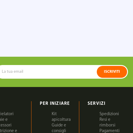
ISCRIVITI
PER INIZIARE
SERVIZI
ielatori
Kit
Spedizioni
nie e
apicoltura
Resi e
cessori
Guide e
rimborsi
trizione e
consigli
Pagamenti