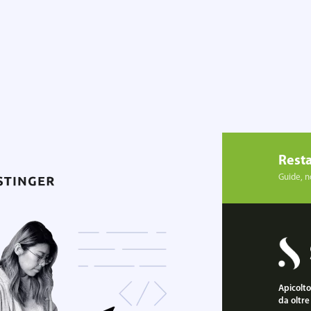
Resta
Guide, no
Apicoltor
da oltre