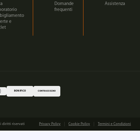
ra
Domande
Assistenza
boratorio
frequenti
bigliamento
erte e
let
BONIFICO
CONTRASSEGNO
iritti riservati
Privacy Policy
Cookie Policy
Termini e Condizioni