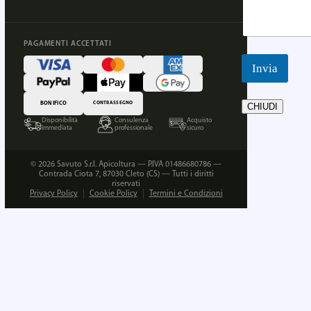
PAGAMENTI ACCETTATI
Invia
BONIFICO
CONTRASSEGNO
CHIUDI
Disponibilità
Consulenza
Acquisto
immediata
professionale
sicuro
© 2026 Savuto S.r.l. Apicoltura — P.IVA 01486680786 —
Contrada Ciota 7, 87030 Cleto (CS) — Tutti i diritti
riservati
Privacy Policy
Cookie Policy
Termini e Condizioni