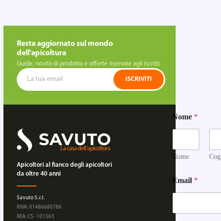
Resta aggiornato sul mondo
dell'apicoltura
Guide, novità di prodotto e offerte riservate agli iscritti
ISCRIVITI
Nome
*
Nome
Cog
Apicoltori al fianco degli apicoltori
D
da oltre 40 anni
Email
*
e
s
Savuto S.r.l.
i
P.IVA: 01486680786
d
REA: CS - 101563
e