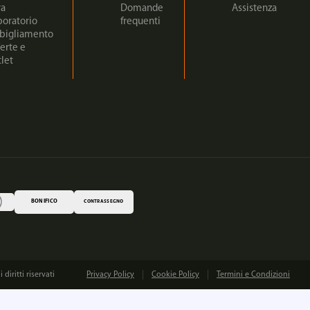
ra
Domande
Assistenza
boratorio
frequenti
bigliamento
erte e
let
BONIFICO
CONTRASSEGNO
iritti riservati
Privacy Policy
Cookie Policy
Termini e Condizioni