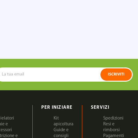
ISCRIVITI
PER INIZIARE
SERVIZI
ielatori
Kit
Spedizioni
nie e
apicoltura
Resi e
cessori
Guide e
rimborsi
trizione e
consigli
Pagamenti