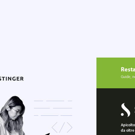
Resta
Guide, no
Apicoltor
da oltre