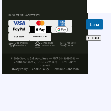
PAGAMENTI ACCETTATI
Invia
BONIFICO
CONTRASSEGNO
CHIUDI
Disponibilità
Consulenza
Acquisto
immediata
professionale
sicuro
© 2026 Savuto S.r.l. Apicoltura — P.IVA 01486680786 —
Contrada Ciota 7, 87030 Cleto (CS) — Tutti i diritti
riservati
Privacy Policy
Cookie Policy
Termini e Condizioni