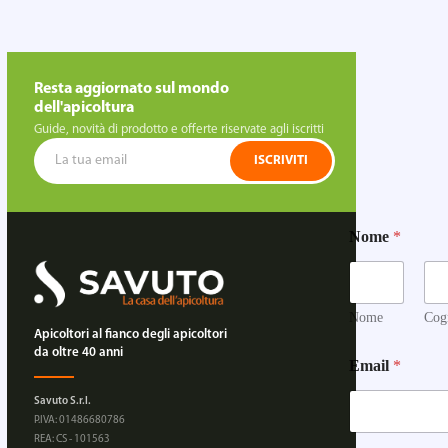
Resta aggiornato sul mondo
dell'apicoltura
Guide, novità di prodotto e offerte riservate agli iscritti
ISCRIVITI
Nome
*
Nome
Cog
Apicoltori al fianco degli apicoltori
da oltre 40 anni
Email
*
Savuto S.r.l.
P.IVA: 01486680786
REA: CS - 101563