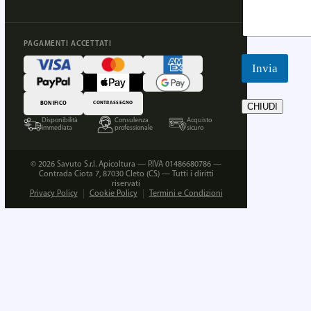
PAGAMENTI ACCETTATI
Invia
BONIFICO
CONTRASSEGNO
CHIUDI
Disponibilità
Consulenza
Acquisto
immediata
professionale
sicuro
© 2026 Savuto S.r.l. Apicoltura — P.IVA 01486680786 —
Contrada Ciota 7, 87030 Cleto (CS) — Tutti i diritti
riservati
Privacy Policy
Cookie Policy
Termini e Condizioni