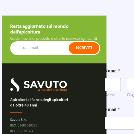
Resta aggiornato sul mondo
dell'apicoltura
Guide, novità di prodotto e offerte riservate agli iscritti
ISCRIVITI
Nome
*
Nome
Cog
Apicoltori al fianco degli apicoltori
da oltre 40 anni
Email
*
Savuto S.r.l.
P.IVA: 01486680786
REA: CS - 101563