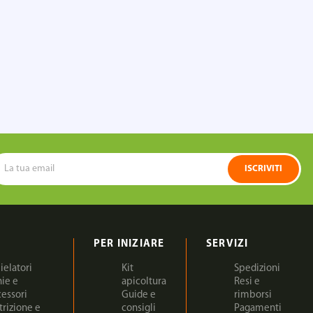
ISCRIVITI
PER INIZIARE
SERVIZI
ielatori
Kit
Spedizioni
nie e
apicoltura
Resi e
cessori
Guide e
rimborsi
trizione e
consigli
Pagamenti