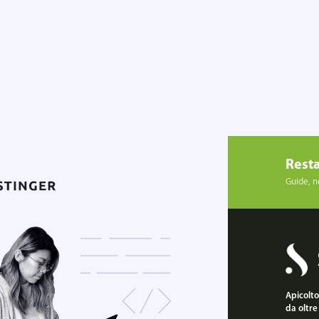
Resta
Guide, no
Apicoltor
da oltre