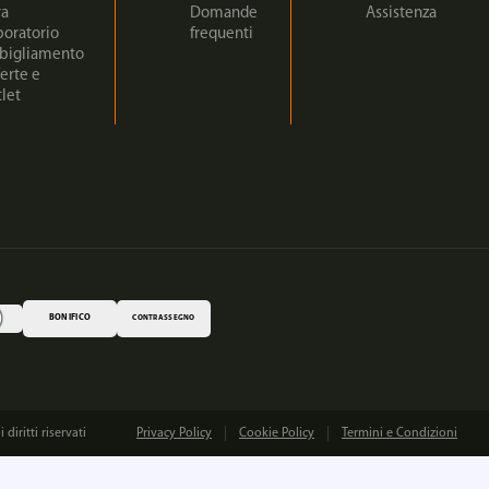
ra
Domande
Assistenza
boratorio
frequenti
bigliamento
erte e
let
BONIFICO
CONTRASSEGNO
iritti riservati
Privacy Policy
Cookie Policy
Termini e Condizioni