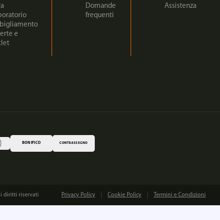
ra
Domande
Assistenza
boratorio
frequenti
bigliamento
erte e
let
BONIFICO
CONTRASSEGNO
iritti riservati
Privacy Policy
Cookie Policy
Termini e Condizioni