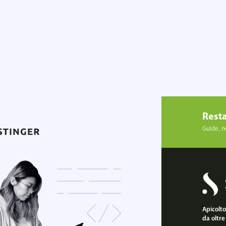
Resta
Guide, no
Apicoltor
da oltre