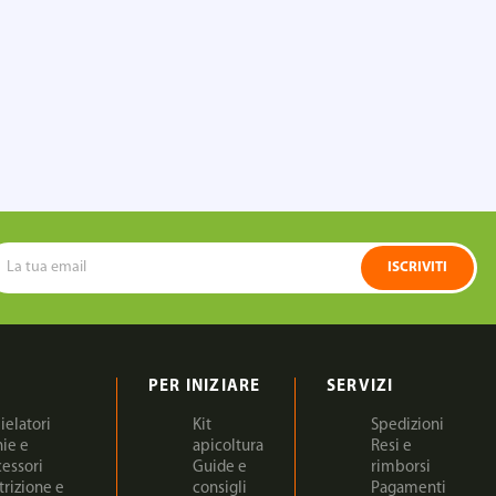
ISCRIVITI
PER INIZIARE
SERVIZI
ielatori
Kit
Spedizioni
nie e
apicoltura
Resi e
cessori
Guide e
rimborsi
trizione e
consigli
Pagamenti