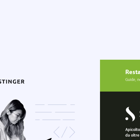
Resta
Guide, no
Apicoltor
da oltre