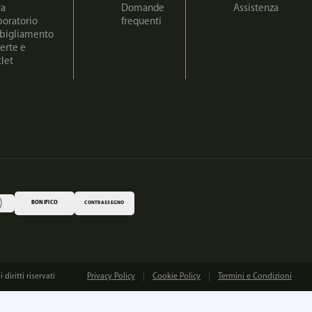
ra
Domande
Assistenza
boratorio
frequenti
bigliamento
erte e
let
BONIFICO
CONTRASSEGNO
iritti riservati
Privacy Policy
Cookie Policy
Termini e Condizioni