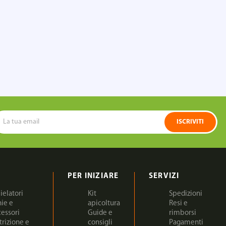
ISCRIVITI
PER INIZIARE
SERVIZI
ielatori
Kit
Spedizioni
nie e
apicoltura
Resi e
cessori
Guide e
rimborsi
trizione e
consigli
Pagamenti