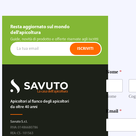
Resta aggiornato sul mondo
dell'apicoltura
Guide, novità di prodotto e offerte riservate agli iscritti
ISCRIVITI
Nome
*
Nome
Cog
Apicoltori al fianco degli apicoltori
da oltre 40 anni
Email
*
Savuto S.r.l.
P.IVA: 01486680786
REA: CS - 101563