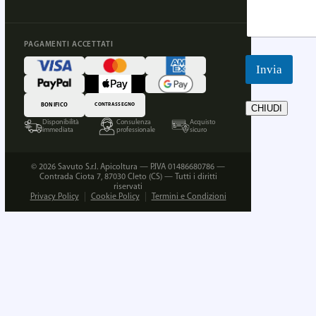
PAGAMENTI ACCETTATI
Invia
BONIFICO
CONTRASSEGNO
CHIUDI
Disponibilità
Consulenza
Acquisto
immediata
professionale
sicuro
© 2026 Savuto S.r.l. Apicoltura — P.IVA 01486680786 —
Contrada Ciota 7, 87030 Cleto (CS) — Tutti i diritti
riservati
Privacy Policy
Cookie Policy
Termini e Condizioni