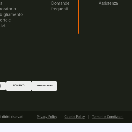
ra
Domande
Assistenza
boratorio
frequenti
bigliamento
erte e
let
BONIFICO
CONTRASSEGNO
iritti riservati
Privacy Policy
Cookie Policy
Termini e Condizioni