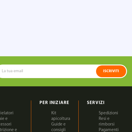
ISCRIVITI
PER INIZIARE
SERVIZI
ielatori
Kit
Spedizioni
nie e
apicoltura
Resi e
cessori
Guide e
rimborsi
trizione e
consigli
Pagamenti