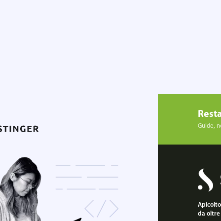
Resta
Guide, no
Apicoltor
da oltre