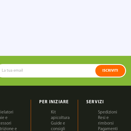
ISCRIVITI
PER INIZIARE
SERVIZI
ielatori
Kit
Spedizioni
nie e
apicoltura
Resi e
cessori
Guide e
rimborsi
trizione e
consigli
Pagamenti