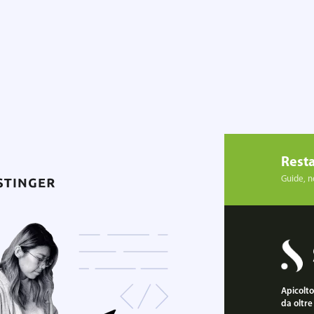
Resta
Guide, no
Apicoltor
da oltre