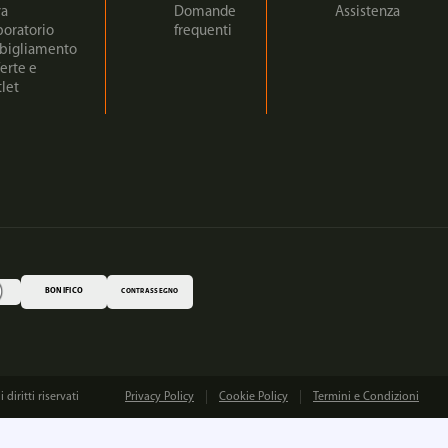
ra
Domande
Assistenza
boratorio
frequenti
bigliamento
erte e
let
BONIFICO
CONTRASSEGNO
iritti riservati
Privacy Policy
Cookie Policy
Termini e Condizioni