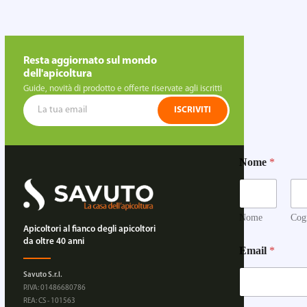
Resta aggiornato sul mondo
dell'apicoltura
Guide, novità di prodotto e offerte riservate agli iscritti
ISCRIVITI
Nome
*
Nome
Cog
Apicoltori al fianco degli apicoltori
da oltre 40 anni
Email
*
Savuto S.r.l.
P.IVA: 01486680786
REA: CS - 101563