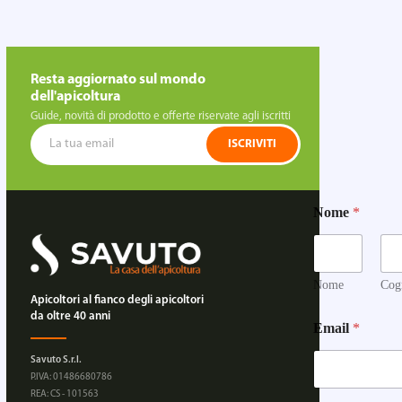
Resta aggiornato sul mondo
dell'apicoltura
Guide, novità di prodotto e offerte riservate agli iscritti
ISCRIVITI
N
Nome
*
o
m
e
Q
u
Nome
Cog
a
Apicoltori al fianco degli apicoltori
n
da oltre 40 anni
Email
*
t
i
Savuto S.r.l.
t
P.IVA: 01486680786
à
REA: CS - 101563