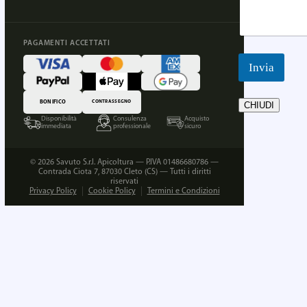
PAGAMENTI ACCETTATI
Invia
BONIFICO
CONTRASSEGNO
CHIUDI
Disponibilità
Consulenza
Acquisto
immediata
professionale
sicuro
© 2026 Savuto S.r.l. Apicoltura — P.IVA 01486680786 —
Contrada Ciota 7, 87030 Cleto (CS) — Tutti i diritti
riservati
Privacy Policy
Cookie Policy
Termini e Condizioni