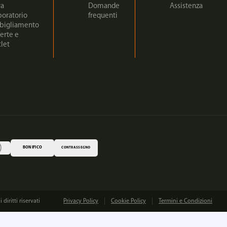
ra
Domande
Assistenza
boratorio
frequenti
bigliamento
erte e
let
BONIFICO
CONTRASSEGNO
iritti riservati
Privacy Policy
Cookie Policy
Termini e Condizioni