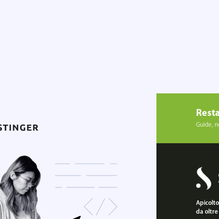
Resta
Guide, no
Apicoltor
da oltre