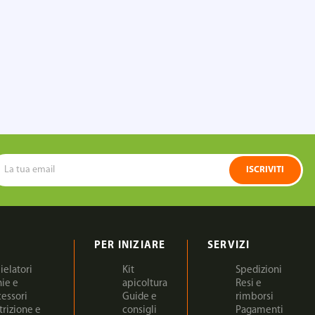
ISCRIVITI
PER INIZIARE
SERVIZI
ielatori
Kit
Spedizioni
nie e
apicoltura
Resi e
cessori
Guide e
rimborsi
trizione e
consigli
Pagamenti