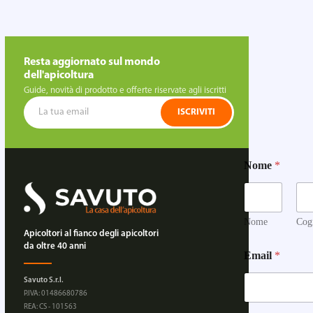
Resta aggiornato sul mondo
dell'apicoltura
Guide, novità di prodotto e offerte riservate agli iscritti
ISCRIVITI
Nome
*
Nome
Cog
Apicoltori al fianco degli apicoltori
da oltre 40 anni
Email
*
Savuto S.r.l.
P.IVA: 01486680786
REA: CS - 101563