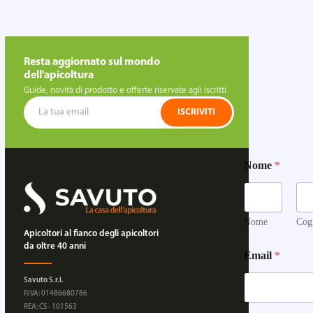
Resta aggiornato sul mondo
dell'apicoltura
Guide, novità di prodotto e offerte riservate agli iscritti
ISCRIVITI
Nome
*
Nome
Cog
Apicoltori al fianco degli apicoltori
da oltre 40 anni
Email
*
Savuto S.r.l.
P.IVA: 01486680786
REA: CS - 101563