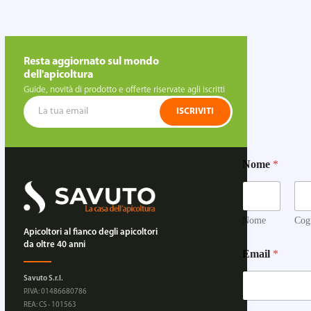
Resta aggiornato sul mondo
dell'apicoltura
Guide, novità di prodotto e offerte riservate agli iscritti
ISCRIVITI
Nome
*
Nome
Cog
Apicoltori al fianco degli apicoltori
da oltre 40 anni
Email
*
Savuto S.r.l.
P.IVA: 01486680786
REA: CS - 101563