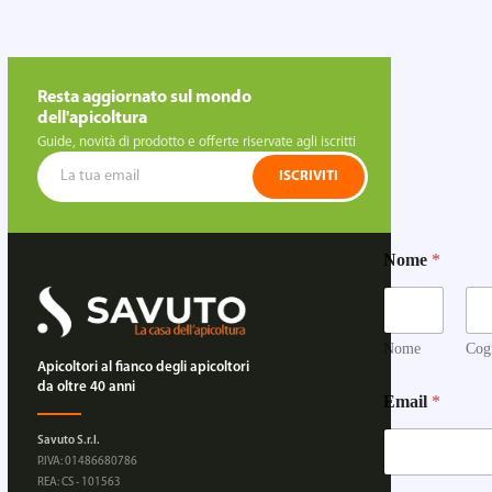
Resta aggiornato sul mondo
dell'apicoltura
Guide, novità di prodotto e offerte riservate agli iscritti
ISCRIVITI
Nome
*
Nome
Cog
Apicoltori al fianco degli apicoltori
E
da oltre 40 anni
Email
*
m
a
Savuto S.r.l.
i
P.IVA: 01486680786
l
REA: CS - 101563
Q