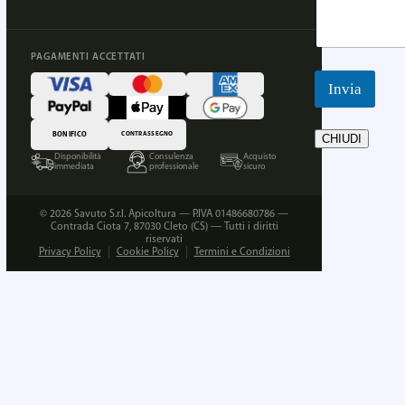
PAGAMENTI ACCETTATI
Invia
BONIFICO
CONTRASSEGNO
CHIUDI
Disponibilità
Consulenza
Acquisto
immediata
professionale
sicuro
© 2026 Savuto S.r.l. Apicoltura — P.IVA 01486680786 —
Contrada Ciota 7, 87030 Cleto (CS) — Tutti i diritti
riservati
Privacy Policy
Cookie Policy
Termini e Condizioni